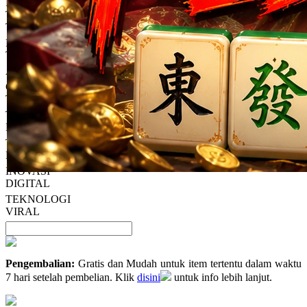
PEDANGWIN
Reviews.
TECH
Tautan
TRENDS
halaman
yang
BERITA
sama.
TEKNOLOGI
AI MODERN
GADGET
TERBARU
TREN
DIGITAL
TEKNOLOGI
MASA DEPAN
INOVASI
DIGITAL
TEKNOLOGI
VIRAL
Pengembalian:
Gratis dan Mudah untuk item tertentu dalam waktu
7 hari setelah pembelian. Klik
disini
untuk info lebih lanjut.