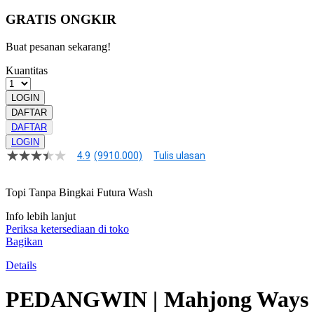
GRATIS ONGKIR
Buat pesanan sekarang!
Kuantitas
LOGIN
DAFTAR
DAFTAR
LOGIN
4.9
(9910.000)
Tulis ulasan
4.9
dari
5
Topi Tanpa Bingkai Futura Wash
bintang,
nilai
Info lebih lanjut
rating
rata-
Periksa ketersediaan di toko
rata.
Bagikan
Read
13
Details
Reviews.
Tautan
PEDANGWIN | Mahjong Ways
halaman
yang